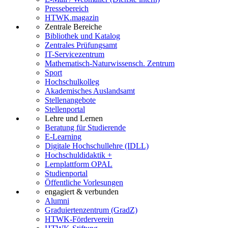
Pressebereich
HTWK.magazin
Zentrale Bereiche
Bibliothek und Katalog
Zentrales Prüfungsamt
IT-Servicezentrum
Mathematisch-Naturwissensch. Zentrum
Sport
Hochschulkolleg
Akademisches Auslandsamt
Stellenangebote
Stellenportal
Lehre und Lernen
Beratung für Studierende
E-Learning
Digitale Hochschullehre (IDLL)
Hochschuldidaktik +
Lernplattform OPAL
Studienportal
Öffentliche Vorlesungen
engagiert & verbunden
Alumni
Graduiertenzentrum (GradZ)
HTWK-Förderverein