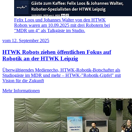
Felix Loos und Johannes Walter von den HTWK
Robots waren am 10.09.2025 mit drei Robotern bei
"MDR um 4" als Talkgäste im Studio.
vom
12. September 2025
HTWK Robots ziehen öffentlichen Fokus auf
Robotik an der HTWK Leipzig
Überwältigendes Medienecho, HTWK-Robotik-Botschafter als
Studiogäste im MDR und mehr – HTWK-"Robotik-Gipfel" mit
Vision für die Zukunft
Mehr Informationen