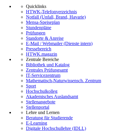
Quicklinks
HTWK-Telefonverzeichnis
Notfall (Unfall, Brand, Havarie)
Mensa-Speiseplan
Stundenpläne
Prüfungen
Standorte & Anreise
E-Mail / Webmailer (Dienste intern)
Pressebereich
HTWK.magazin
Zentrale Bereiche
Bibliothek und Katalog
Zentrales Prüfungsamt
IT-Servicezentrum
Mathematisch-Naturwissensch. Zentrum
Sport
Hochschulkolleg
Akademisches Auslandsamt
Stellenangebote
Stellenportal
Lehre und Lernen
Beratung für Studierende
E-Learning
Digitale Hochschullehre (IDLL)